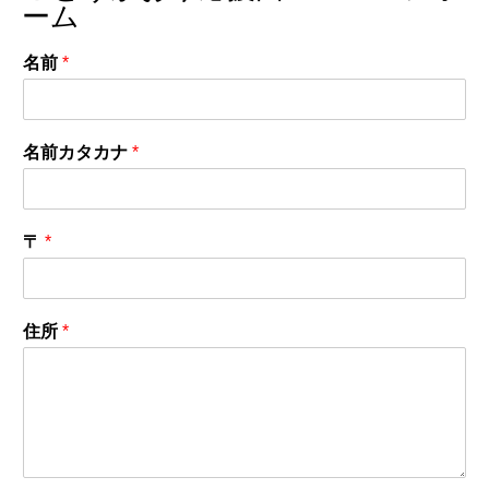
ーム
名前
*
名前カタカナ
*
〒
*
住所
*