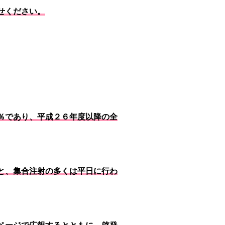
せください。
％であり、平成２６年度以降の全
と、集合注射の多くは平日に行わ