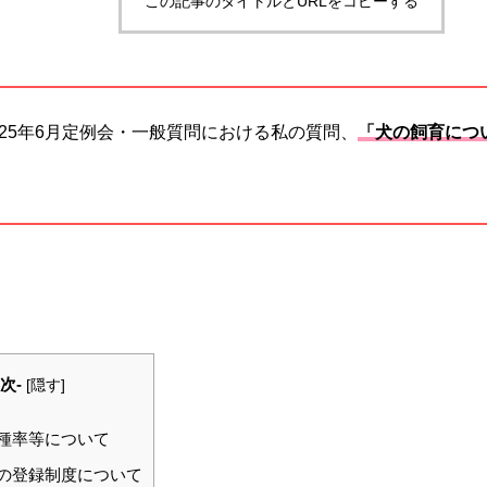
この記事のタイトルとURLをコピーする
025年6月定例会・一般質問における私の質問、
「犬の飼育につ
目次-
[
隠す
]
種率等について
の登録制度について