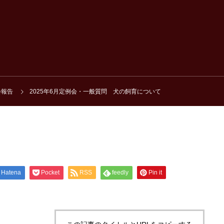
会報告
2025年6月定例会・一般質問 犬の飼育について
Hatena
Pocket
RSS
feedly
Pin it