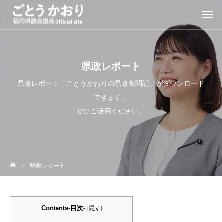
県政レポート
県政レポート「ごとうかおりの県政奮闘記」がダウンロード
できます。
ぜひご活用ください。
県政レポート
Contents-目次-
[
隠す
]