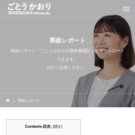
県政レポート
県政レポート「ごとうかおりの県政奮闘記」がダウンロード
できます。
ぜひご活用ください。
県政レポート
Contents-目次-
[
隠す
]