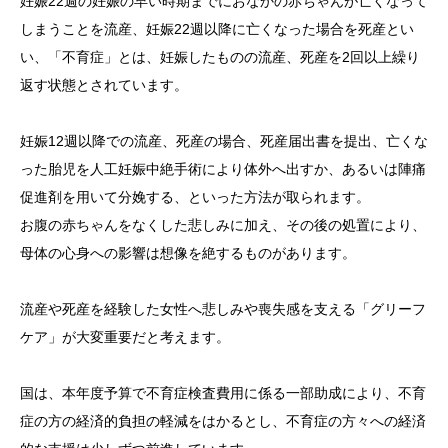
妊娠22週の妊娠の早い時期までにおなかの赤ちゃんが亡くなって
しまうことを流産、妊娠22週以降に亡くなった場合を死産とい
い、「不育症」とは、妊娠したものの流産、死産を2回以上繰り
返す状態とされています。
妊娠12週以降での流産、死産の場合、死産届出書を提出、亡くな
った胎児を人工妊娠中絶手術により体外へ出すか、あるいは陣痛
促進剤を用いて分娩する、といった方法が取られます。
お腹の赤ちゃんをなくした悲しみに加え、その後の処置により、
母体の心身への影響は想像を絶するものがあります。
流産や死産を経験した女性へ悲しみや喪失感を支える「グリーフ
ケア」が大変重要だと考えます。
国は、本年度予算で不育症検査費用に係る一部助成により、不育
症の方の経済的負担の軽減をはかるとし、不育症の方々への経済