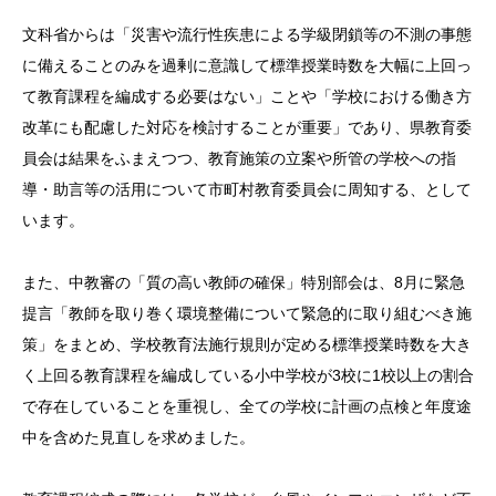
文科省からは「災害や流行性疾患による学級閉鎖等の不測の事態
に備えることのみを過剰に意識して標準授業時数を大幅に上回っ
て教育課程を編成する必要はない」ことや「学校における働き方
改革にも配慮した対応を検討することが重要」であり、県教育委
員会は結果をふまえつつ、教育施策の立案や所管の学校への指
導・助言等の活用について市町村教育委員会に周知する、として
います。
また、中教審の「質の高い教師の確保」特別部会は、8月に緊急
提言「教師を取り巻く環境整備について緊急的に取り組むべき施
策」をまとめ、学校教育法施行規則が定める標準授業時数を大き
く上回る教育課程を編成している小中学校が3校に1校以上の割合
で存在していることを重視し、全ての学校に計画の点検と年度途
中を含めた見直しを求めました。