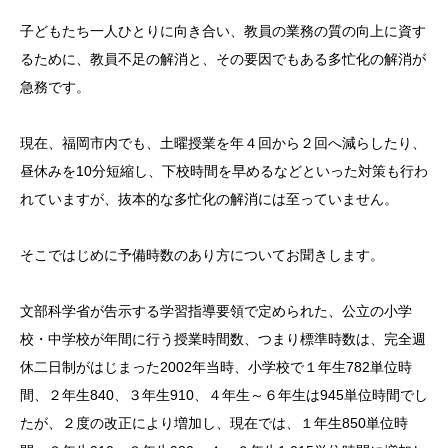
子どもたち一人ひとりに向き合い、教員の業務の質の向上に資す
るために、教員不足の解消と、その要因でもある多忙化の解消が
急務です。
現在、福岡市内でも、土曜授業を年４回から２回へ減らしたり、
昼休みを10分短縮し、下校時間を早めるなどといった対策も行わ
れていますが、抜本的な多忙化の解消には至っていません。
そこではじめに予備時数のあり方についてお聞きします。
文部科学省が告示する学習指導要領で定められた、公立の小学
校・中学校が年間に行う授業時間数、つまり標準時数は、完全週
休二日制がはじまった2002年当時、小学校で１年生782単位時
間、２年生840、３年生910、４年生～６年生は945単位時間でし
たが、２度の改正により増加し、現在では、１年生850単位時