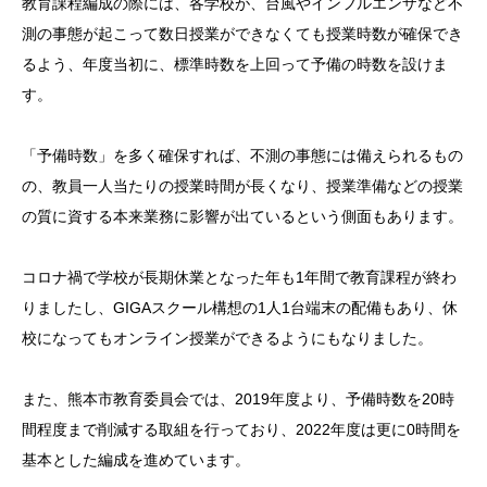
教育課程編成の際には、各学校が、台風やインフルエンザなど不
測の事態が起こって数日授業ができなくても授業時数が確保でき
るよう、年度当初に、標準時数を上回って予備の時数を設けま
す。
「予備時数」を多く確保すれば、不測の事態には備えられるもの
の、教員一人当たりの授業時間が長くなり、授業準備などの授業
の質に資する本来業務に影響が出ているという側面もあります。
コロナ禍で学校が長期休業となった年も1年間で教育課程が終わ
りましたし、GIGAスクール構想の1人1台端末の配備もあり、休
校になってもオンライン授業ができるようにもなりました。
また、熊本市教育委員会では、2019年度より、予備時数を20時
間程度まで削減する取組を行っており、2022年度は更に0時間を
基本とした編成を進めています。