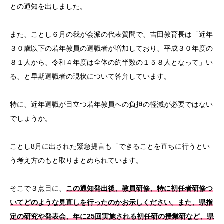
との通知を出しました。
また、ことし６月の我が会派の代表質問で、吉田教育長は「近年
３０歳以下の若年教員の退職者が増加しており、平成３０年度の
８１人から、令和４年度は全体の約半数の１５８人となって」い
る、と早期退職者の現状について答弁しています。
特に、近年退職が目立つ若年教員への負担の軽減が必要ではない
でしょうか。
ことし8月に出された緊急提言も「できることを直ちに行うとい
う考え方のもと取りまとめられています。
そこで３点目に、
この通知発出後、教員研修、特に初任者研修つ
いてどのような見直しを行ったのかお示しください。また、県指
定の研究や発表会、年に25回実施される初任研の授業研など、県