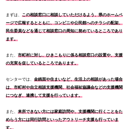
まずは、
この相談窓口に相談していただけるよう、県のホームペ
ージで広報するとともに、コンビニや公民館へのチラシの配架、
民生委員などを通じて相談窓口の周知に努めているところであり
ます。
また、
市町村に対し、ひきこもりに係る相談窓口の設置や、支援
の充実を促しているところであります。
センターでは、
金銭面や住まいなど、生活上の相談があった場合
は、市町村や自立相談支援機関、社会福祉協議会などの支援機関
につなぎ、連携して支援を行っています。
また、
来所できない方には家庭訪問や、支援機関に行くことをた
めらう方には同行訪問といったアウトリーチ支援も行っていま
す。