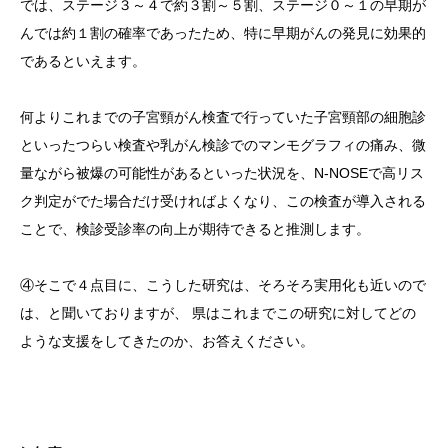
では、ステージ３～４で約３割～５割、ステージ０～１の早期が
んでは約１割の確率であったため、特に早期がんの発見に効果的
であるといえます。
何よりこれまでの子宮頸がん検査で行っていた子宮頸部の細胞診
といったつらい検査や乳がん検診でのマンモグラフィの痛み、微
量ながら被爆の可能性があるといった状況を、N-NOSEで高リス
ク判定がでた場合だけ受ければよくなり、この検査が導入される
ことで、検診受診率の向上が期待できると推測します。
④そこで４点目に、こうした研究は、そろそろ実用化も近いので
は、と聞いておりますが、 県はこれまでこの研究に対してどの
ような支援をしてきたのか、お答えください。