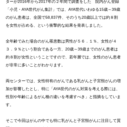
ターが2016年から2017年の２年間で調査をした 院内がん登録
「小児・AYA世代がん集計」では、AYA世代いわゆる15歳～39歳
のがん患者は、全国で58,837件、そのうち20歳以上では約８割
を女性が占める、という衝撃的な結果を発表しました。
全年齢でみた場合のがん罹患数は男性が５６．１％、女性が４
３．９％という割合である一方、20歳～39歳までのがん患者は
約８割が女性ということですので、若年層では、女性のがん患者
が非常に多いことがわかります。
両センターでは、女性特有のがんである乳がんと子宮頸がんの増
加が影響したとし、特に「AYA世代のがん対策を考える際には、
性別や年齢によるがん種の違いを考慮すべき」と指摘をしていま
す。
そこで今回はがんの中でも特に乳がんと子宮頸がんに注目して質