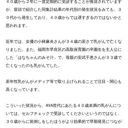
４０歳から２年に一度定期的に受診することが推奨されています
が、冒頭で紹介した同集計結果の年代別の発生状況をみても、３
０代から発生しており、４０歳からでは遅すぎるのではないかと
思われます。
近年では、女優の小林麻央さんが３４歳の若さで乳がんで亡くな
りました。また、福岡市早良区の高取保育園の卒園生を主人公に
した「はなちゃんのみそ汁」で、母親の安武千恵さんが３３歳で
亡くなったのも乳がんでした。
若年性乳がんがメディア等で取り上げられることで注目・関心も
高くなっています。
こういった状況から、AYA世代にあたる４０歳未満の乳がんにつ
いては、セルフチェックで受診してくださいというのではなく、
３０歳からに前倒しをしたほうがより効果的で早期発見につなが