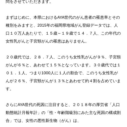
問をさせていただきます。
まずはじめに、本県におけるAYA世代のがん患者の罹患率とその
種別をみますと、2015年の福岡県地域がん登録データでは、人
口１０万人あたりで、１５歳～１９歳で１４．７人、この年代の
女性乳がんと子宮頸がんの罹患はありません。
２０歳代では、２８．７人、このうち女性乳がんが９％、子宮頸
がんが６％と、あわせて１５％となっています。３０歳代では１
０１．１人、つまり1000人に１人の割合で、このうち女性乳が
んが２６％、子宮頸がんが１３％とあわせて約４割を占めていま
す。
さらにAYA世代の死因に注目すると、２０１８年の厚労省「人口
動態統計月報年計」の「性・年齢階級別にみた主な死因の構成割
合」では、女性の悪性新生物（がん）は、