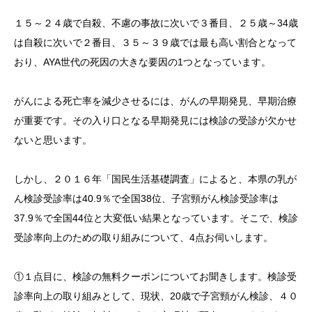
１５～２４歳で自殺、不慮の事故に次いで３番目、２５歳～34歳
は自殺に次いで２番目、３５～３９歳では最も高い割合となって
おり、AYA世代の死因の大きな要因の1つとなっています。
がんによる死亡率を減少させるには、がんの早期発見、早期治療
が重要です。その入り口となる早期発見には検診の受診が欠かせ
ないと思います。
しかし、２０１６年「国民生活基礎調査」によると、本県の乳が
ん検診受診率は40.9％で全国38位、子宮頸がん検診受診率は
37.9％で全国44位と大変低い結果となっています。そこで、検診
受診率向上のための取り組みについて、4点お伺いします。
①１点目に、検診の無料クーポンについてお聞きします。検診受
診率向上の取り組みとして、現状、20歳で子宮頸がん検診、４０