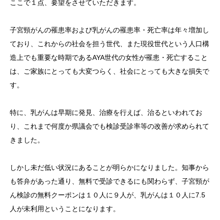
ここで１点、要望をさせていただきます。
子宮頸がんの罹患率および乳がんの罹患率・死亡率は年々増加し
ており、これからの社会を担う世代、また現役世代という人口構
造上でも重要な時期であるAYA世代の女性が罹患・死亡すること
は、ご家族にとっても大変つらく、社会にとっても大きな損失で
す。
特に、乳がんは早期に発見、治療を行えば、治るといわれてお
り、これまで何度か県議会でも検診受診率等の改善が求められて
きました。
しかし未だ低い状況にあることが明らかになりました。知事から
も答弁があった通り、無料で受診できるにも関わらず、子宮頸が
ん検診の無料クーポンは１０人に９人が、乳がんは１０人に7.5
人が未利用ということになります。