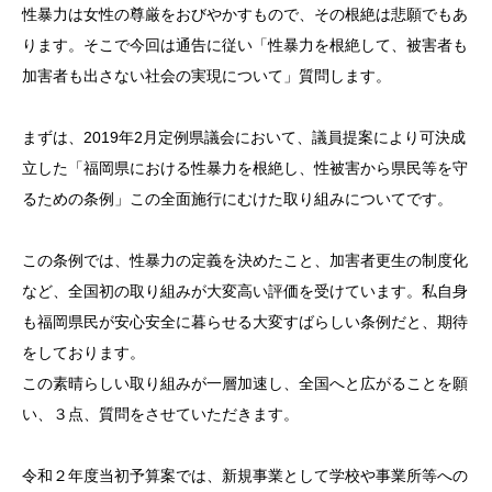
性暴力は女性の尊厳をおびやかすもので、その根絶は悲願でもあ
ります。そこで今回は通告に従い「性暴力を根絶して、被害者も
加害者も出さない社会の実現について」質問します。
まずは、2019年2月定例県議会において、議員提案により可決成
立した「福岡県における性暴力を根絶し、性被害から県民等を守
るための条例」この全面施行にむけた取り組みについてです。
この条例では、性暴力の定義を決めたこと、加害者更生の制度化
など、全国初の取り組みが大変高い評価を受けています。私自身
も福岡県民が安心安全に暮らせる大変すばらしい条例だと、期待
をしております。
この素晴らしい取り組みが一層加速し、全国へと広がることを願
い、３点、質問をさせていただきます。
令和２年度当初予算案では、新規事業として学校や事業所等への