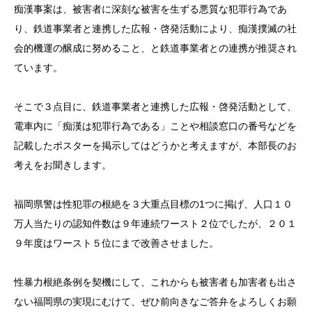
痴漢事案は、被害者に深刻な被害を生ずる悪質な犯罪行為であ
り、鉄道事業者と連携した広報・啓発活動により、痴漢撲滅の社
会的機運の醸成に努めること、と鉄道事業者との連携が推奨され
ています。
そこで３点目に、鉄道事業者と連携した広報・啓発活動として、
電車内に「痴漢は犯罪行為である」ことや相談窓口の番号などを
記載したポスターを掲示してはどうかと考えますが、本部長のお
考えをお聞きします。
福岡県警は性犯罪の根絶を３大重点目標の1つに掲げ、人口１０
万人当たりの認知件数は９年連続ワースト２位でしたが、２０１
９年度はワースト５位にまで改善させました。
性暴力根絶条例を契機にして、これからも被害者も加害者も出さ
ない福岡県の実現にむけて、ぜひ前向きなご答弁をよろしくお願