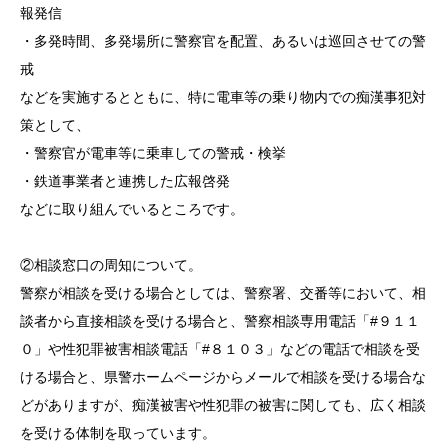
報発信
・多発時間、多発場所に警察官を配置、あるいは巡回させての警
戒
などを実施するとともに、特に電車等の乗り物内での痴漢事犯対
策として、
・警察官が電車等に乗車しての警戒・検挙
・鉄道事業者と連携した広報啓発
などに取り組んでいるところです。
②相談窓口の周知について。
警察が相談を受ける場合としては、警察署、交番等において、相
談者から直接相談を受ける場合と、警察相談専用電話「#９１１
０」や性犯罪被害相談電話「#８１０３」などの電話で相談を受
ける場合と、県警ホームページからメールで相談を受ける場合な
どがありますが、痴漢被害や性犯罪の被害に関しても、広く相談
を受ける体制を取っています。