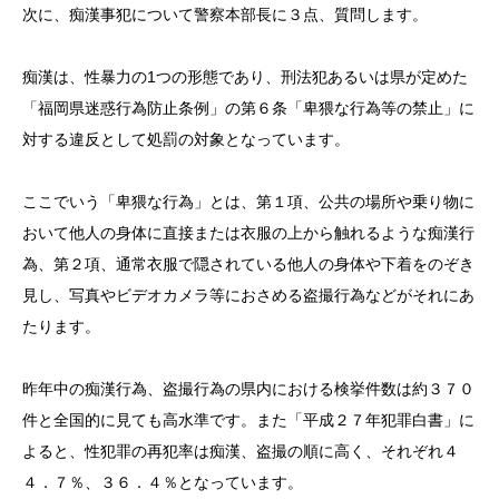
次に、痴漢事犯について警察本部長に３点、質問します。
痴漢は、性暴力の1つの形態であり、刑法犯あるいは県が定めた
「福岡県迷惑行為防止条例」の第６条「卑猥な行為等の禁止」に
対する違反として処罰の対象となっています。
ここでいう「卑猥な行為」とは、第１項、公共の場所や乗り物に
おいて他人の身体に直接または衣服の上から触れるような痴漢行
為、第２項、通常衣服で隠されている他人の身体や下着をのぞき
見し、写真やビデオカメラ等におさめる盗撮行為などがそれにあ
たります。
昨年中の痴漢行為、盗撮行為の県内における検挙件数は約３７０
件と全国的に見ても高水準です。また「平成２７年犯罪白書」に
よると、性犯罪の再犯率は痴漢、盗撮の順に高く、それぞれ４
４．７％、３６．４％となっています。