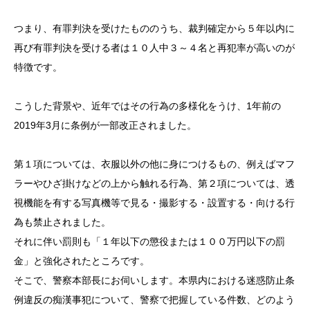
つまり、有罪判決を受けたもののうち、裁判確定から５年以内に
再び有罪判決を受ける者は１０人中３～４名と再犯率が高いのが
特徴です。
こうした背景や、近年ではその行為の多様化をうけ、1年前の
2019年3月に条例が一部改正されました。
第１項については、衣服以外の他に身につけるもの、例えばマフ
ラーやひざ掛けなどの上から触れる行為、第２項については、透
視機能を有する写真機等で見る・撮影する・設置する・向ける行
為も禁止されました。
それに伴い罰則も「１年以下の懲役または１００万円以下の罰
金」と強化されたところです。
そこで、警察本部長にお伺いします。本県内における迷惑防止条
例違反の痴漢事犯について、警察で把握している件数、どのよう